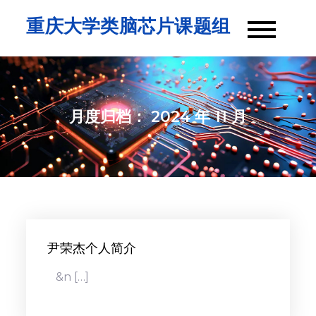
Skip
重庆大学类脑芯片课题组
to
content
月度归档：
2024 年 11 月
尹荣杰个人简介
&n […]