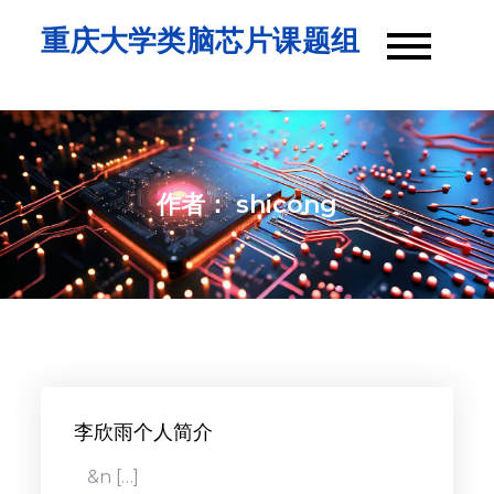
Skip
重庆大学类脑芯片课题组
to
content
作者：
shicong
李欣雨个人简介
&n […]